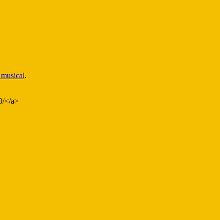
o musical
.
0/</a>