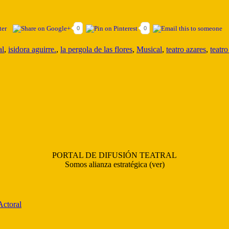
0
0
al
,
isidora aguirre.
,
la pergola de las flores
,
Musical
,
teatro azares
,
teatr
PORTAL DE DIFUSIÓN TEATRAL
Somos alianza estratégica (ver)
Actoral