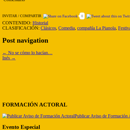
INVITAR / COMPARTIR
0
CONTENIDO:
Historial
CLASIFICACIÓN:
Clásicos
,
Comedia
,
compañía La Pianola
,
Festiv
Post navigation
←
No se cómo lo hacían…
Inés
→
FORMACIÓN ACTORAL
Publicar Aviso de Formación 
Evento Especial