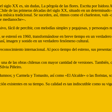
 del siglo XX es, sin dudas, La pérgola de las flores. Escrita por Isido
 Chile de las primeras décadas del siglo XX, situado en un determinado
 la música tradicional. Se suceden, así, ritmos como el charleston, v
 de medianoche»-.
sivo, fácil de percibir, con melodías simples y pegajosas, y personajes r
 se estrenó en 1960, transformándose en breve tiempo en un verdadero
así, imagen y sonido en un verdadero fenómeno cultural.
econocimiento internacional. Al poco tiempo del estreno, sus presentaci
o una de las obras chilenas con mayor cantidad de versiones. También, c
ilvia Piñeiro.
mnos; y Carmela y Tomasito, así como «El Alcalde» o las floristas, son
ión existentes en su tiempo. Su calidad es tan indiscutible como su vige