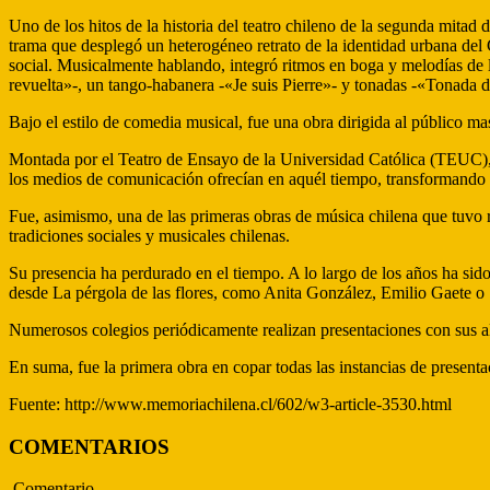
Uno de los hitos de la historia del teatro chileno de la segunda mitad
trama que desplegó un heterogéneo retrato de la identidad urbana del
social. Musicalmente hablando, integró ritmos en boga y melodías de
revuelta»-, un tango-habanera -«Je suis Pierre»- y tonadas -«Tonada
Bajo el estilo de comedia musical, fue una obra dirigida al público ma
Montada por el Teatro de Ensayo de la Universidad Católica (TEUC),
los medios de comunicación ofrecían en aquél tiempo, transformando 
Fue, asimismo, una de las primeras obras de música chilena que tuvo r
tradiciones sociales y musicales chilenas.
Su presencia ha perdurado en el tiempo. A lo largo de los años ha sid
desde La pérgola de las flores, como Anita González, Emilio Gaete o S
Numerosos colegios periódicamente realizan presentaciones con sus alu
En suma, fue la primera obra en copar todas las instancias de presentac
Fuente: http://www.memoriachilena.cl/602/w3-article-3530.html
COMENTARIOS
Comentario