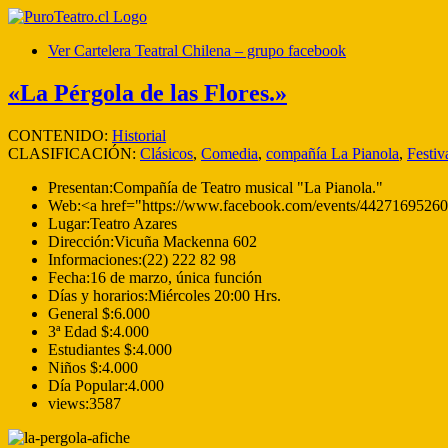
Ver Cartelera Teatral Chilena – grupo facebook
«La Pérgola de las Flores.»
CONTENIDO:
Historial
CLASIFICACIÓN:
Clásicos
,
Comedia
,
compañía La Pianola
,
Festiv
Presentan:
Compañía de Teatro musical "La Pianola."
Web:
<a href="https://www.facebook.com/events/4427169526
Lugar:
Teatro Azares
Dirección:
Vicuña Mackenna 602
Informaciones:
(22) 222 82 98
Fecha:
16 de marzo, única función
Días y horarios:
Miércoles 20:00 Hrs.
General $:
6.000
3ª Edad $:
4.000
Estudiantes $:
4.000
Niños $:
4.000
Día Popular:
4.000
views:
3587