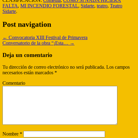
CLASIFICACIÓN:
Comedia
,
COMO SI NADA HICIERA
FALTA
,
MI INCENDIO FORESTAL
,
Sidarte
,
teatro
,
Teatro
Sidarte
.
Post navigation
←
Convocatoria XIII Festival de Primavera
Conversatorio de la obra “¡Esta…
→
Deja un comentario
Tu dirección de correo electrónico no será publicada.
Los campos
necesarios están marcados
*
Comentario
Nombre
*