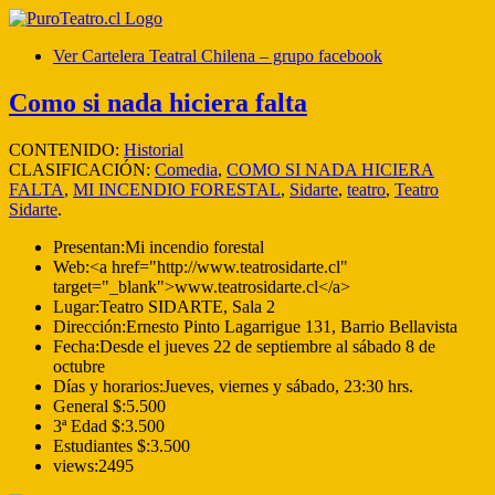
Ver Cartelera Teatral Chilena – grupo facebook
Como si nada hiciera falta
CONTENIDO:
Historial
CLASIFICACIÓN:
Comedia
,
COMO SI NADA HICIERA
FALTA
,
MI INCENDIO FORESTAL
,
Sidarte
,
teatro
,
Teatro
Sidarte
.
Presentan:
Mi incendio forestal
Web:
<a href="http://www.teatrosidarte.cl"
target="_blank">www.teatrosidarte.cl</a>
Lugar:
Teatro SIDARTE, Sala 2
Dirección:
Ernesto Pinto Lagarrigue 131, Barrio Bellavista
Fecha:
Desde el jueves 22 de septiembre al sábado 8 de
octubre
Días y horarios:
Jueves, viernes y sábado, 23:30 hrs.
General $:
5.500
3ª Edad $:
3.500
Estudiantes $:
3.500
views:
2495