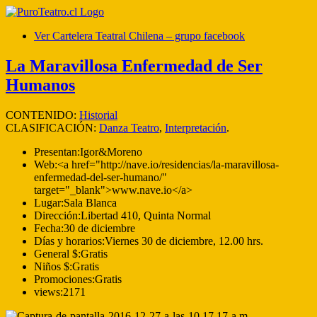
Ver Cartelera Teatral Chilena – grupo facebook
La Maravillosa Enfermedad de Ser
Humanos
CONTENIDO:
Historial
CLASIFICACIÓN:
Danza Teatro
,
Interpretación
.
Presentan:
Igor&Moreno
Web:
<a href="http://nave.io/residencias/la-maravillosa-
enfermedad-del-ser-humano/"
target="_blank">www.nave.io</a>
Lugar:
Sala Blanca
Dirección:
Libertad 410, Quinta Normal
Fecha:
30 de diciembre
Días y horarios:
Viernes 30 de diciembre, 12.00 hrs.
General $:
Gratis
Niños $:
Gratis
Promociones:
Gratis
views:
2171