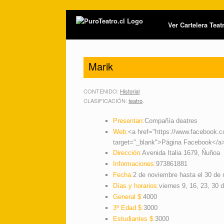
Ver Cartelera Tea
Marik
CONTENIDO:
Historial
CLASIFICACIÓN:
teatro
.
Presentan:
Compañía deatres
Web:
<a href="https://www.facebook.c
target="_blank">Página Facebook</a
Dirección:
Avenida Italia 1679, Ñuñoa
Informaciones:
973861881
Fecha:
2 de noviembre hasta el 30 de
Días y horarios:
viernes 9, 16, 23, 30 
General $:
4000
3ª Edad $:
3000
Estudiantes $:
3000