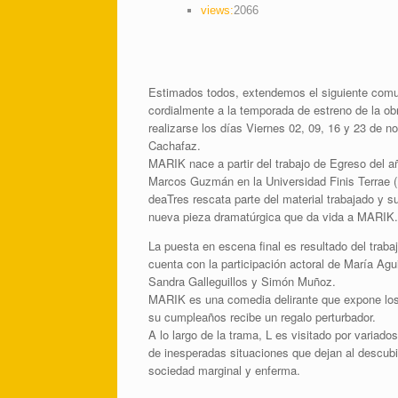
views:
2066
Estimados todos, extendemos el siguiente comun
cordialmente a la temporada de estreno de la 
realizarse los días Viernes 02, 09, 16 y 23 de no
Cachafaz.
MARIK nace a partir del trabajo de Egreso del añ
Marcos Guzmán en la Universidad Finis Terrae
deaTres rescata parte del material trabajado y s
nueva pieza dramatúrgica que da vida a MARIK.
La puesta en escena final es resultado del traba
cuenta con la participación actoral de María Agui
Sandra Galleguillos y Simón Muñoz.
MARIK es una comedia delirante que expone los 
su cumpleaños recibe un regalo perturbador.
A lo largo de la trama, L es visitado por variado
de inesperadas situaciones que dejan al descubi
sociedad marginal y enferma.