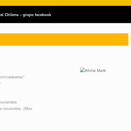
tral Chilena – grupo facebook
om/ciadeatres"
>
 noviembre
de noviembre, 20hrs