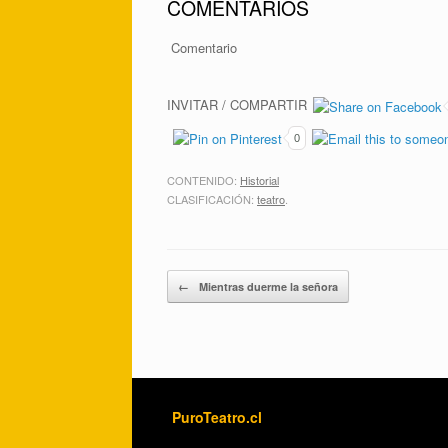
COMENTARIOS
Comentario
INVITAR / COMPARTIR
0
CONTENIDO:
Historial
CLASIFICACIÓN:
teatro
.
Post navigation
←
Mientras duerme la señora
PuroTeatro.cl