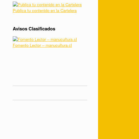
Publica tu contenido en la Cartelera
Avisos Clasificados
Fomento Lector – manucultura.cl