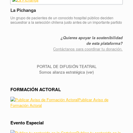
definitivamente […]
La Pichanga
Un grupo de pacientes de un conocido hospital público deciden
secuestrar a la selección chilena justo antes de un importante partido
en el Nacional frente a todo Chile y a sus representantes políticos. A
cambio de su liberación, exigen jugar una pichanga con el
parlamento y así desquitarse simbólicamente por todos los goles que
¿Quieres apoyar la sostenibilidad
les […]
de esta plataforma?
Contáctanos para coordinar tu donación.
PORTAL DE DIFUSIÓN TEATRAL
Somos alianza estratégica (ver)
FORMACIÓN ACTORAL
Publicar Aviso de
Formación Actoral
Evento Especial
Publica tu contenido en la