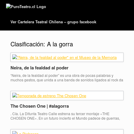
Ver Cartelera Teatral Chilena – grupo facebook
Clasificación:
A la gorra
Neira, de la fealdad al poder
“Neira, de la fealdad al poder” es una obra de pocas palabras y
muchos gestos, que unida a una banda de sonidos ligados al rock da
potencia a la narración de las peripecias del bandido José Miguel
Neira, un desconocido personaje de la historia de Chile quien
participó en la Guerra de la Independencia de […]
The Chosen One | #alagorra
. Cía. La Difunta Teatro Calle estrena su tercer montaje «THE
CHOSEN ONE». En un futuro incierto el Mundo padece de guerras,
pestes, plagas y hambrunas que han vuelto difícil la coexistencia de
los países sobrevivientes; pero el agotamiento del agua, uno de los
recursos naturales más preciados, podría ser la razón que acabe