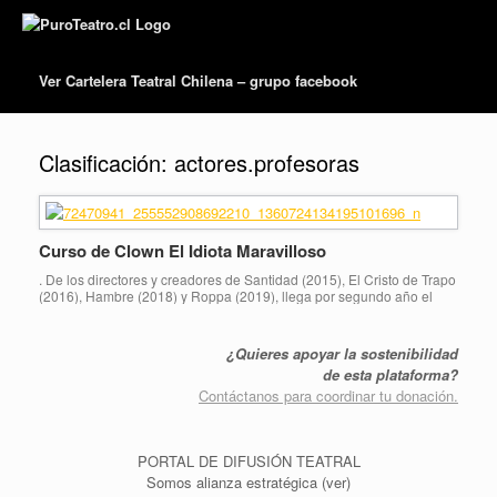
Ver Cartelera Teatral Chilena – grupo facebook
Clasificación:
actores.profesoras
Curso de Clown El Idiota Maravilloso
. De los directores y creadores de Santidad (2015), El Cristo de Trapo
(2016), Hambre (2018) y Roppa (2019), llega por segundo año el
curso de clown El Idiota Maravilloso. 24 horas de trabajo distribuidas
en: 8 sesiones de 3 horas todos los LUNES y MIÉRCOLES desde el
4 de noviembre, de 19:00 a 22:00 […]
¿Quieres apoyar la sostenibilidad
de esta plataforma?
Contáctanos para coordinar tu donación.
PORTAL DE DIFUSIÓN TEATRAL
Somos alianza estratégica (ver)