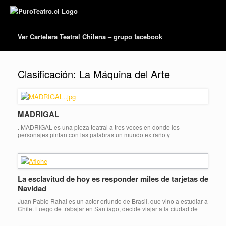
Ver Cartelera Teatral Chilena – grupo facebook
Clasificación:
La Máquina del Arte
MADRIGAL
. MADRIGAL es una pieza teatral a tres voces en donde los
personajes pintan con las palabras un mundo extraño y
desintegrado. Tras una aparente cortesía se esconde el hastío de la
indiferencia. Un matrimonio en crisis, dificultades entre vecinos, una
ciudad angustiante en donde habita la incomunicación. En una vida
cotidiana que, precisamente, ha […]
La esclavitud de hoy es responder miles de tarjetas de
Navidad
Juan Pablo Rahal es un actor oriundo de Brasil, que vino a estudiar a
Chile. Luego de trabajar en Santiago, decide viajar a la ciudad de
Nueva York para perfeccionar su inglés. Totalmente hipnotizado por
la gran manzana, decide quedarse, experimentando así, como tantos