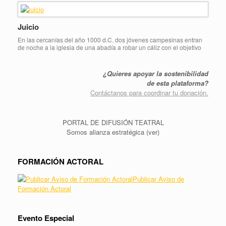
otros latinos, la búsqueda de trabajo y el intento por hacerse […]
Juicio
En las cercanías del año 1000 d.C. dos jóvenes campesinas entran
de noche a la iglesia de una abadía a robar un cáliz con el objetivo
de mejorar su situación de miseria y hambre. Inmersas en una
sociedad temerosa e ignorante que espera la llegada del Fin de los
Tiempos, ambas sufren el pánico al […]
¿Quieres apoyar la sostenibilidad
de esta plataforma?
Contáctanos para coordinar tu donación.
PORTAL DE DIFUSIÓN TEATRAL
Somos alianza estratégica (ver)
FORMACIÓN ACTORAL
Publicar Aviso de
Formación Actoral
Evento Especial