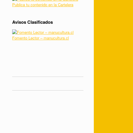
Publica tu contenido en la Cartelera
Avisos Clasificados
Fomento Lector – manucultura.cl