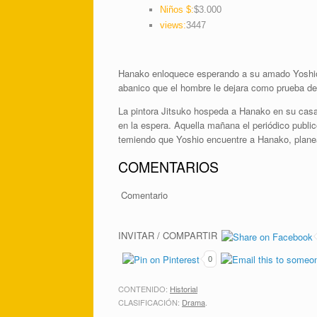
Niños $:
$3.000
views:
3447
Hanako enloquece esperando a su amado Yoshio. 
abanico que el hombre le dejara como prueba de
La pintora Jitsuko hospeda a Hanako en su casa,
en la espera. Aquella mañana el periódico publi
temiendo que Yoshio encuentre a Hanako, planea 
COMENTARIOS
Comentario
INVITAR / COMPARTIR
0
CONTENIDO:
Historial
CLASIFICACIÓN:
Drama
.