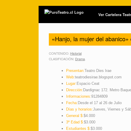
Ver Cartelera Tea
«Hanjo, la mujer del abanico»
CONTENIDO:
Historial
CLASIFICACIÓN:
Drama
.
Presentan:
Teatro Dies Irae
Web:
teatrodiesirae.blogspot.com
Lugar:
Espacio Ceat
Dirección:
Dardignac 172. Metro Baqu
Informaciones:
91284809
Fecha:
Desde el 17 al 26 de Julio
Días y horarios:
Jueves, Viernes y Sáb
General $:
$4.000
3ª Edad $:
$3.000
Estudiantes $:
$3.000