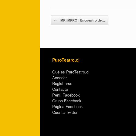
Post navigation
←
MR IMPRO | Encuentro de…
PuroTeatro.cl
Qué es PuroTeatro.cl
Acceder
Registrarse
Contacto
Perfil Facebook
Grupo Facebook
Página Facebook
Cuenta Twitter