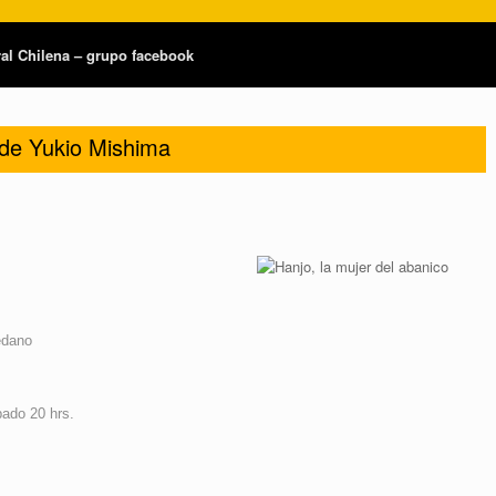
tral Chilena – grupo facebook
 de Yukio Mishima
edano
ado 20 hrs.