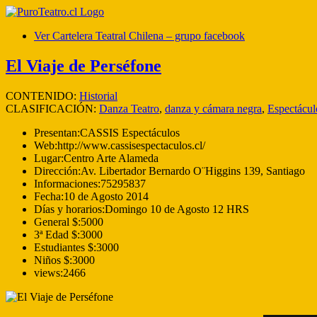
Ver Cartelera Teatral Chilena – grupo facebook
El Viaje de Perséfone
CONTENIDO:
Historial
CLASIFICACIÓN:
Danza Teatro
,
danza y cámara negra
,
Espectáculo
Presentan:
CASSIS Espectáculos
Web:
http://www.cassisespectaculos.cl/
Lugar:
Centro Arte Alameda
Dirección:
Av. Libertador Bernardo O¨Higgins 139, Santiago
Informaciones:
75295837
Fecha:
10 de Agosto 2014
Días y horarios:
Domingo 10 de Agosto 12 HRS
General $:
5000
3ª Edad $:
3000
Estudiantes $:
3000
Niños $:
3000
views:
2466