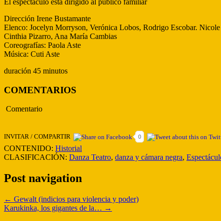
El espectáculo está dirigido al publico familiar
Dirección Irene Bustamante
Elenco: Jocelyn Morryson, Verónica Lobos, Rodrigo Escobar. Nicole 
Cinthia Pizarro, Ana María Cambias
Coreografías: Paola Aste
Música: Cuti Aste
duración 45 minutos
COMENTARIOS
Comentario
INVITAR / COMPARTIR
0
CONTENIDO:
Historial
CLASIFICACIÓN:
Danza Teatro
,
danza y cámara negra
,
Espectáculo
Post navigation
←
Gewalt (indicios para violencia y poder)
Karukinka, los gigantes de la…
→