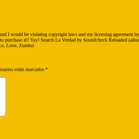
nd I would be violating copyright laws and my licensing agreement by i
to purchase it!! Yay! Search La Verdad by Soundcheck Reloaded (album n
ace, Love, Zumba!
sarios están marcados
*