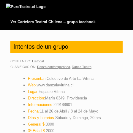
Ver Cartelera Teatral Chilena – grupo facebook
Intentos de un grupo
CONTENIDO:
Historial
CLASIFICACIÓN:
Danza contemporánea
,
Danza Teatro
.
Presentan:
Colectivo de Arte La Vitrina
Web:
www.danzalavitrina.cl
Lugar:
Espacio Vitrina
Dirección:
Marín 0349, Providencia
Informaciones:
229188601
Fecha:
11 al 26 de Abril / 8 al 24 de Mayo
Días y horarios:
Sábado y Domingo, 20 hrs.
General $:
3000
3ª Edad $:
2000