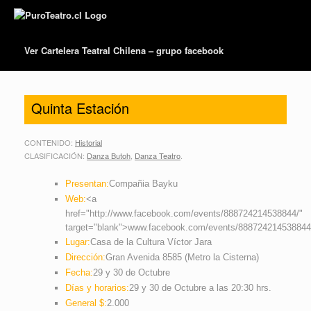
Ver Cartelera Teatral Chilena – grupo facebook
Quinta Estación
CONTENIDO:
Historial
CLASIFICACIÓN:
Danza Butoh
,
Danza Teatro
.
Presentan:
Compañia Bayku
Web:
<a
href="http://www.facebook.com/events/888724214538844/"
target="blank">www.facebook.com/events/888724214538844
Lugar:
Casa de la Cultura Víctor Jara
Dirección:
Gran Avenida 8585 (Metro la Cisterna)
Fecha:
29 y 30 de Octubre
Días y horarios:
29 y 30 de Octubre a las 20:30 hrs.
General $:
2.000