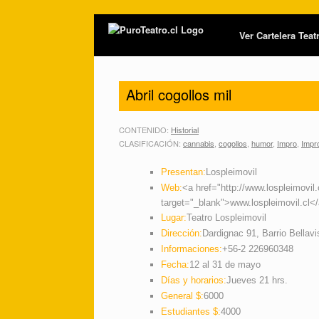
Ver Cartelera Tea
Abril cogollos mil
CONTENIDO:
Historial
CLASIFICACIÓN:
cannabis
,
cogollos
,
humor
,
Impro
,
Impr
Presentan:
Lospleimovil
Web:
<a href="http://www.lospleimovil.
target="_blank">www.lospleimovil.cl<
Lugar:
Teatro Lospleimovil
Dirección:
Dardignac 91, Barrio Bellavi
Informaciones:
+56-2 226960348
Fecha:
12 al 31 de mayo
Días y horarios:
Jueves 21 hrs.
General $:
6000
Estudiantes $:
4000