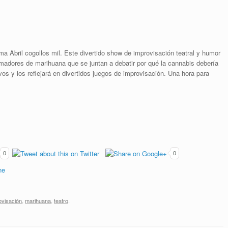
lama Abril cogollos mil. Este divertido show de improvisación teatral y humor
madores de marihuana que se juntan a debatir por qué la cannabis debería
vos y los reflejará en divertidos juegos de improvisación. Una hora para
0
0
ovisación
,
marihuana
,
teatro
.