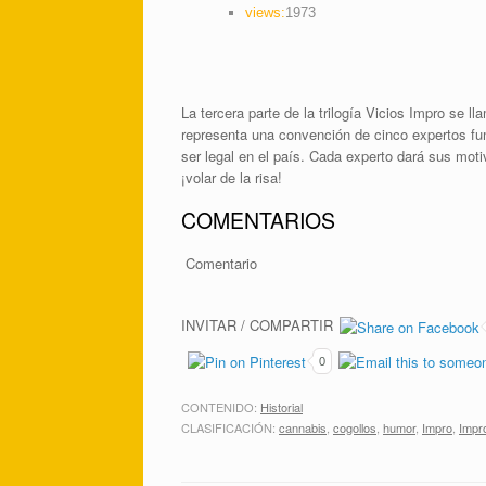
views:
1973
La tercera parte de la trilogía Vicios Impro se l
representa una convención de cinco expertos fu
ser legal en el país. Cada experto dará sus moti
¡volar de la risa!
COMENTARIOS
Comentario
INVITAR / COMPARTIR
0
CONTENIDO:
Historial
CLASIFICACIÓN:
cannabis
,
cogollos
,
humor
,
Impro
,
Impr