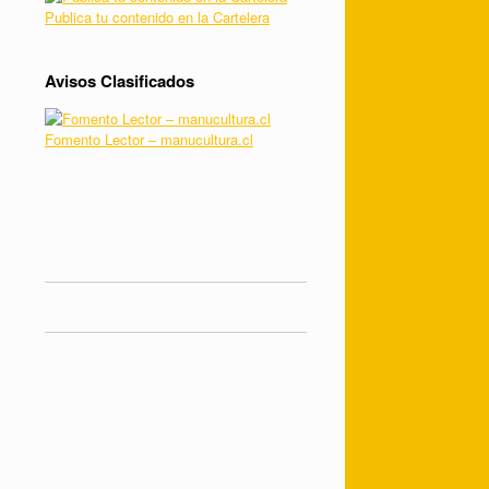
Publica tu contenido en la Cartelera
Avisos Clasificados
Fomento Lector – manucultura.cl