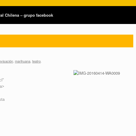
tral Chilena – grupo facebook
ovisación
,
marihuana
,
teatro
.
cl"
/a>
sta