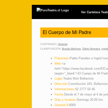
Ver Cartelera Tea
El Cuerpo de Mi Padre
CONTENIDO:
Historial
CLASIFICACIÓN:
Braulio Martínez
,
Diego Noguera
,
Ingri
Presentan:
Pablo Paredes e Ingrid Ise
Web:
<a
href="https://www.facebook.com/ElC
target="_blank">El Cuerpo de Mi Pad
Lugar:
Teatro Mori Bellavista
Dirección:
Constitución 183, Bellavista
Informaciones:
02 2777 50 46
Fecha:
Desde el 7 de mayo al 4 de jun
Días y horarios:
Domingo 20:00 hrs.
General $:
8000