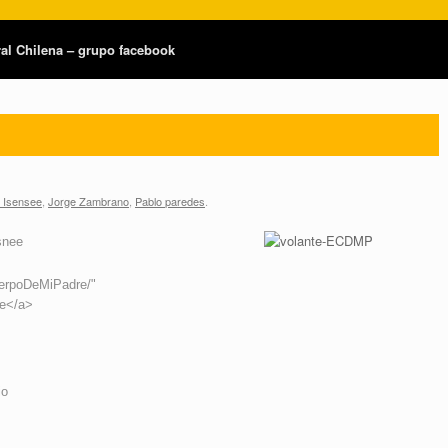
tral Chilena – grupo facebook
d Isensee
,
Jorge Zambrano
,
Pablo paredes
.
snee
uerpoDeMiPadre/"
re</a>
io