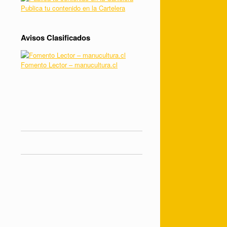
Publica tu contenido en la Cartelera
Avisos Clasificados
Fomento Lector – manucultura.cl