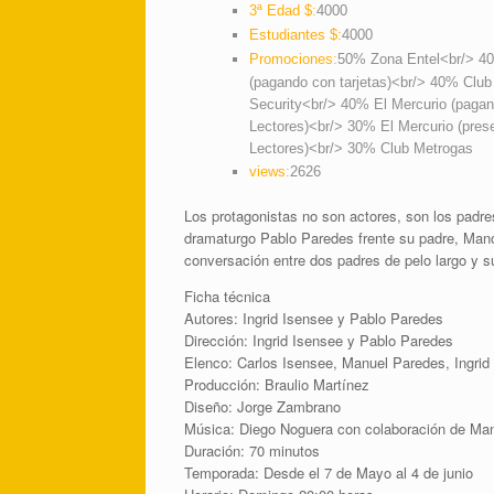
3ª Edad $:
4000
Estudiantes $:
4000
Promociones:
50% Zona Entel<br/> 40
(pagando con tarjetas)<br/> 40% Club
Security<br/> 40% El Mercurio (pagan
Lectores)<br/> 30% El Mercurio (prese
Lectores)<br/> 30% Club Metrogas
views:
2626
Los protagonistas no son actores, son los padres 
dramaturgo Pablo Paredes frente su padre, Manol
conversación entre dos padres de pelo largo y su
Ficha técnica
Autores: Ingrid Isensee y Pablo Paredes
Dirección: Ingrid Isensee y Pablo Paredes
Elenco: Carlos Isensee, Manuel Paredes, Ingrid
Producción: Braulio Martínez
Diseño: Jorge Zambrano
Música: Diego Noguera con colaboración de Ma
Duración: 70 minutos
Temporada: Desde el 7 de Mayo al 4 de junio