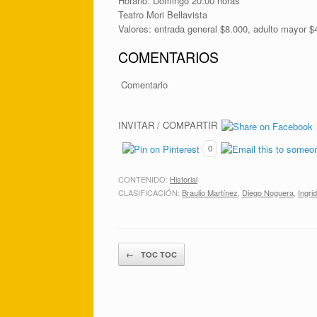
Horario: Domingo 20:00 horas
Teatro Mori Bellavista
Valores: entrada general $8.000, adulto mayor $
COMENTARIOS
Comentario
INVITAR / COMPARTIR
0
CONTENIDO:
Historial
CLASIFICACIÓN:
Braulio Martínez
,
Diego Noguera
,
Ingri
Post navigation
←
TOC TOC