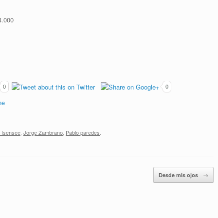
4.000
0
0
d Isensee
,
Jorge Zambrano
,
Pablo paredes
.
Desde mis ojos
→