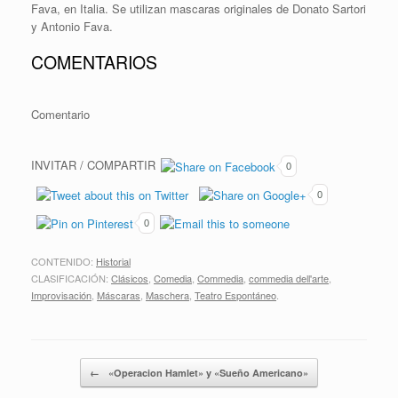
Fava, en Italia. Se utilizan mascaras originales de Donato Sartori
y Antonio Fava.
COMENTARIOS
Comentario
INVITAR / COMPARTIR
0
0
0
CONTENIDO:
Historial
CLASIFICACIÓN:
Clásicos
,
Comedia
,
Commedia
,
commedia dell'arte
,
Improvisación
,
Máscaras
,
Maschera
,
Teatro Espontáneo
.
Post navigation
←
«Operacion Hamlet» y «Sueño Americano»