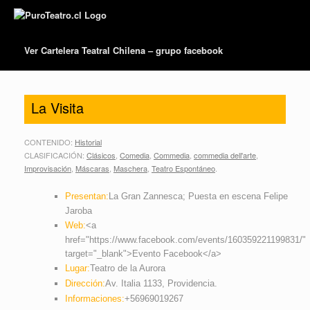
Ver Cartelera Teatral Chilena – grupo facebook
La Visita
CONTENIDO:
Historial
CLASIFICACIÓN:
Clásicos
,
Comedia
,
Commedia
,
commedia dell'arte
,
Improvisación
,
Máscaras
,
Maschera
,
Teatro Espontáneo
.
Presentan:
La Gran Zannesca; Puesta en escena Felipe
Jaroba
Web:
<a
href="https://www.facebook.com/events/160359221199831/"
target="_blank">Evento Facebook</a>
Lugar:
Teatro de la Aurora
Dirección:
Av. Italia 1133, Providencia.
Informaciones:
+56969019267