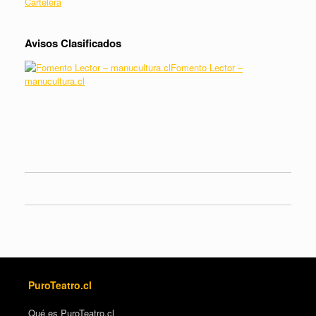
Cartelera
Avisos Clasificados
Fomento Lector –
manucultura.cl
PuroTeatro.cl
Qué es PuroTeatro.cl