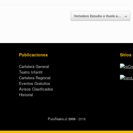
Vertedero Estudio o Huele a…
→
Publicaciones
Sitios
Cartelera General
Teatro Infantil
Cartelera Regional
Eventos Gratuitos
Avisos Clasificados
Historial
PuroTeatro.cl
2008
› 2018