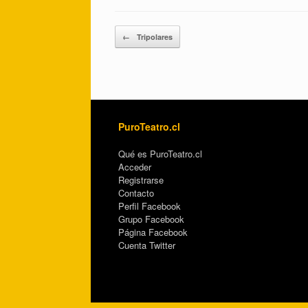
Post navigation
←
Tripolares
PuroTeatro.cl
Qué es PuroTeatro.cl
Acceder
Registrarse
Contacto
Perfil Facebook
Grupo Facebook
Página Facebook
Cuenta Twitter