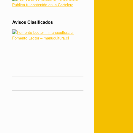
Publica tu contenido en la Cartelera
Avisos Clasificados
Fomento Lector – manucultura.cl