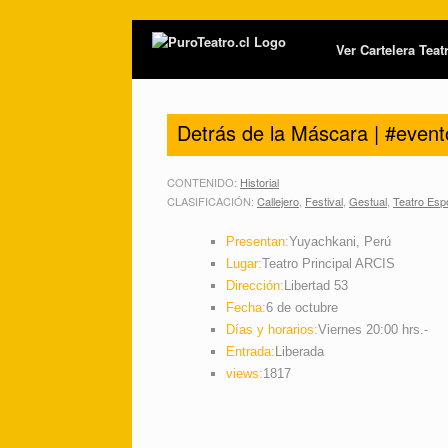
Ver Cartelera Tea
Detrás de la Máscara | #event
CONTENIDO:
Historial
CLASIFICACIÓN:
Callejero
,
Festival
,
Gestual
,
Teatro Esp
Presentan:
Yuyachkani, Perú
Lugar:
Teatro Principal ARCIS
Dirección:
Libertad 53
Fecha:
6 de octubre
Días y horarios:
Viernes 20:00 hrs.-
Entrada:
Liberada
views:
1817