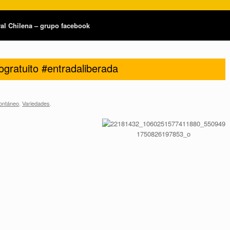
tral Chilena – grupo facebook
ogratuito #entradaliberada
ontáneo
,
Variedades
.