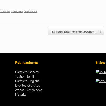
ovisación
,
Máscaras
,
Variedades
.
«La Negra Ester» en #PuntaArenas…
→
Publicaciones
Sitios
Cartelera General
Teatro Infantil
Cartelera Regional
Eventos Gratuitos
Avisos Clasificados
Historial