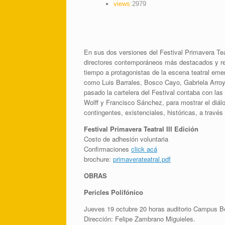
views:
2979
En sus dos versiones del Festival Primavera Tea
directores contemporáneos más destacados y rec
tiempo a protagonistas de la escena teatral e
como Luis Barrales, Bosco Cayo, Gabriela Arroy
pasado la cartelera del Festival contaba con la
Wolff y Francisco Sánchez, para mostrar el diá
contingentes, existenciales, históricas, a través 
Festival Primavera Teatral III Edición
Costo de adhesión voluntaria
Confirmaciones
click acá
brochure:
primaverateatral.pdf
OBRAS
Pericles Polifónico
Jueves 19 octubre 20 horas auditorio Campus Be
Dirección: Felipe Zambrano Miguieles.