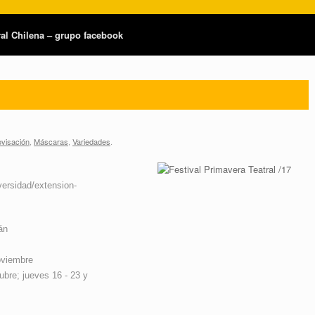
tral Chilena – grupo facebook
ovisación
,
Máscaras
,
Variedades
.
versidad/extension-
án
oviembre
bre; jueves 16 - 23 y