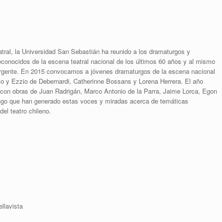
tral, la Universidad San Sebastián ha reunido a los dramaturgos y
onocidos de la escena teatral nacional de los últimos 60 años y al mismo
mergente. En 2015 convocamos a jóvenes dramaturgos de la escena nacional
o y Ezzio de Debernardi, Catherinne Bossans y Lorena Herrera. El año
s con obras de Juan Radrigán, Marco Antonio de la Parra, Jaime Lorca, Egon
logo que han generado estas voces y miradas acerca de temáticas
del teatro chileno.
llavista