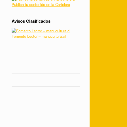
Publica tu contenido en la Cartelera
Avisos Clasificados
Fomento Lector – manucultura.cl