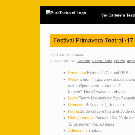
Ver Cartelera Tea
Festival Primavera Teatral /17
CONTENIDO:
Historial
CLASIFICACIÓN:
Comedia
,
Danza Teatro
,
Festival
,
Impr
Presentan:
Extensión Cultural USS
Web:
<a href="http://www.uss.cl/la-uni
cultural/primavera-teatral-uss/"
target="_blank">www.uss.cl</a>
Lugar:
Teatro Universidad San Sebasti
Dirección:
Bellavista 7, Recoleta
Fecha:
19 de octubre hasta el 30 de n
Días y horarios:
Jueves 19 y 26 de octu
30 de noviembre; 20 horas
Adhesión:
voluntaria