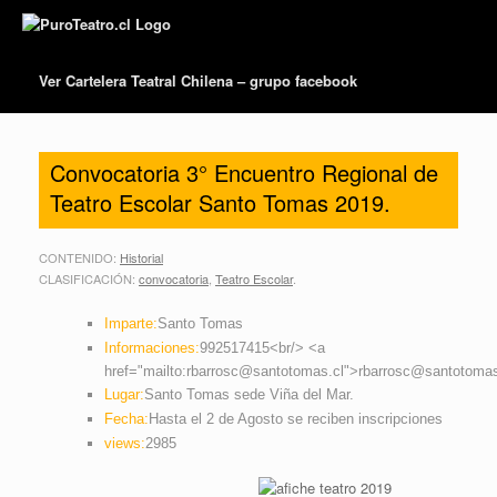
Ver Cartelera Teatral Chilena – grupo facebook
Convocatoria 3° Encuentro Regional de
Teatro Escolar Santo Tomas 2019.
CONTENIDO:
Historial
CLASIFICACIÓN:
convocatoria
,
Teatro Escolar
.
Imparte:
Santo Tomas
Informaciones:
992517415<br/> <a
href="mailto:rbarrosc@santotomas.cl">rbarrosc@santotomas
Lugar:
Santo Tomas sede Viña del Mar.
Fecha:
Hasta el 2 de Agosto se reciben inscripciones
views:
2985