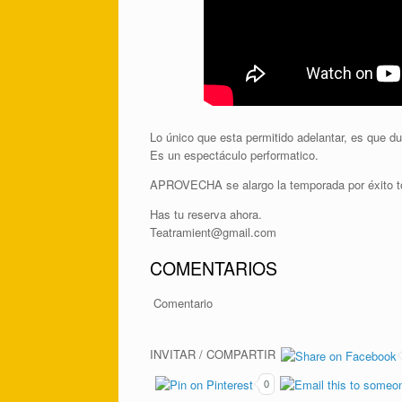
Lo único que esta permitido adelantar, es que du
Es un espectáculo performatico.
APROVECHA se alargo la temporada por éxito to
Has tu reserva ahora.
Teatramient@gmail.com
COMENTARIOS
Comentario
INVITAR / COMPARTIR
0