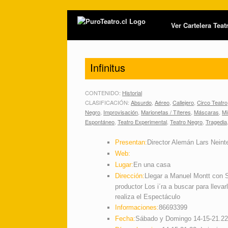
Ver Cartelera Tea
Infinitus
CONTENIDO:
Historial
CLASIFICACIÓN:
Absurdo
,
Aéreo
,
Callejero
,
Circo Teatro
Negro
,
Improvisación
,
Marionetas / Títeres
,
Máscaras
,
Mi
Espontáneo
,
Teatro Experimental
,
Teatro Negro
,
Tragedia
Presentan:
Director Alemán Lars Neinte
Web:
Lugar:
En una casa
Dirección:
Llegar a Manuel Montt con S
productor Los i´ra a buscar para llevar
realiza el Espectáculo
Informaciones:
86693399
Fecha:
Sábado y Domingo 14-15-21.22 