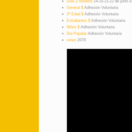
Días y horarios:
14-15-21-22 de junio a
General $:
Adhesión Voluntaria
3ª Edad $:
Adhesión Voluntaria
Estudiantes $:
Adhesión Voluntaria
Niños $:
Adhesión Voluntaria
Día Popular:
Adhesión Voluntaria
views:
2078