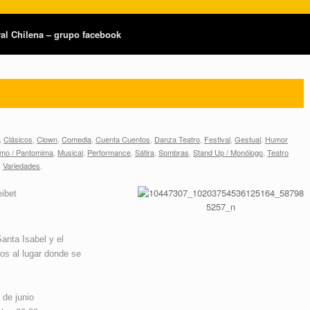
tral Chilena – grupo facebook
,
Clásicos
,
Clown
,
Comedia
,
Cuenta Cuentos
,
Danza Teatro
,
Festival
,
Gestual
,
Humor
mo / Pantomima
,
Musical
,
Performance
,
Sátira
,
Sombras
,
Stand Up / Monólogo
,
Teatro
,
Variedades
.
ibet
anta Isabel y el
los al lugar donde se
de junio