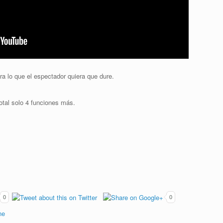
ra lo que el espectador quiera que dure.
tal solo 4 funciones más.
0
0