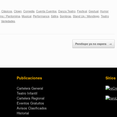
,
Clásicos
,
Clown
,
Comedia
,
Cuenta Cuentos
,
Danza Teatro
,
Festival
,
Gestual
,
Humor
mo / Pantomima
,
Musical
,
Performance
,
Sátira
,
Sombras
,
Stand Up / Monólogo
,
Teatro
,
Variedades
.
Penélope ya no espera
→
Publicaciones
Sitios
Cartelera General
Teatro Infantil
Cartelera Regional
Eventos Gratuitos
Avisos Clasificados
Historial