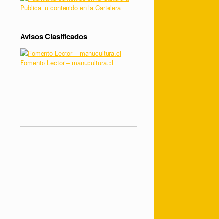
Publica tu contenido en la Cartelera
Avisos Clasificados
Fomento Lector – manucultura.cl