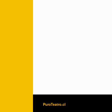
feliz a un niño y que su
radiación nos atraviese a
todos.
PuroTeatro.cl