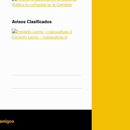
Publica tu contenido en la Cartelera
Avisos Clasificados
Fomento Lector – manucultura.cl
 amigos