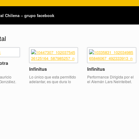
tral Chilena – grupo facebook
tal
otra
Infinitus
Infinitus
auricio
Lo único que esta permitido
Performance Dirigida por el
González.
adelantar, es que dura lo
el Alemán Lars Neinteibet.
ra
que el espectador quiera
Anda a vivir una experiencia
reflexión
que dure. Es un espectáculo
nueva en tu vida. Atrévete
rge entorno
performatico. APROVECHA
a
se alargo la temporada por
omo un
éxito total solo 4 funciones
propiamente
más. Has tu reserva ahora.
 refleja a
Teatramient@gmail.com
 la
l espacio
culares
d es el
 se […]