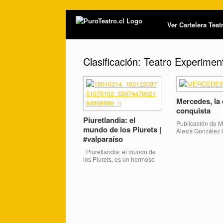
Ver Cartelera Tea
Clasificación:
Teatro Experimen
Mercedes, la 
conquista
Piuretlandia: el
Publicación de M
mundo de los Piurets |
Alexis González 
#valparaíso
“Mercedes, La ot
Conquista” es la 
. Piuretlandia: el mundo de
escénica que su
los Piurets, es un hermoso
al fenómeno de l
proyecto que consiste en
“conquista” no c
meses y meses de
hecho histórico 
experiencia teatral y
tal, sino más bien
documental llena de amor
través del texto y
en la que trabajamos
composición en e
muchas personas
situaciones parti
navegando en lo increíble
donde la cruelda
solo con un objetivo: Hacer
reflejo de lo que