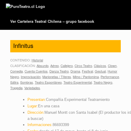
Ver Cartelera Teatral Chilena – grupo facebook
Infinitus
CONTENIDO:
Historial
CLASIFICACIÓN:
Absurdo
,
Aéreo
,
Callejero
,
Circo Teatro
,
Clásicos
,
Clown
,
Comedia
,
Cuenta Cuentos
,
Danza Teatro
,
Drama
,
Festival
,
Gestual
,
Humor
Negro
,
Improvisación
,
Marionetas / Títeres
,
Mimo / Pantomima
,
Performance
,
Sátira
,
Sombras
,
Teatro Espontáneo
,
Teatro Experimental
,
Teatro Negro
,
Tragedia
,
Variedades
.
Presentan:
Compañía Experimental Teatramiento
Lugar:
En una casa
Dirección:
Manuel Montt con Santa Isabel (El productor los ir
a buscar)
Informaciones:
86693399