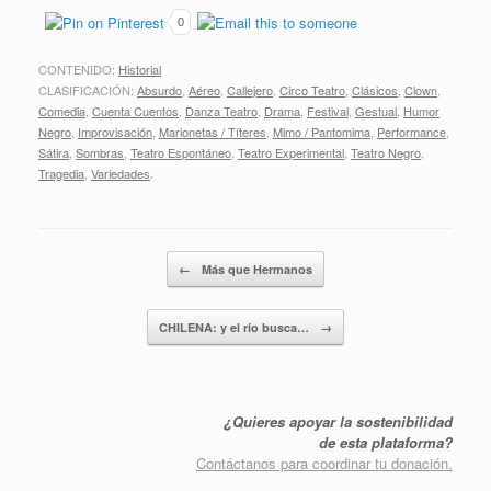
0
CONTENIDO:
Historial
CLASIFICACIÓN:
Absurdo
,
Aéreo
,
Callejero
,
Circo Teatro
,
Clásicos
,
Clown
,
Comedia
,
Cuenta Cuentos
,
Danza Teatro
,
Drama
,
Festival
,
Gestual
,
Humor
Negro
,
Improvisación
,
Marionetas / Títeres
,
Mimo / Pantomima
,
Performance
,
Sátira
,
Sombras
,
Teatro Espontáneo
,
Teatro Experimental
,
Teatro Negro
,
Tragedia
,
Variedades
.
Post navigation
←
Más que Hermanos
CHILENA: y el río busca…
→
¿Quieres apoyar la sostenibilidad
de esta plataforma?
Contáctanos para coordinar tu donación.