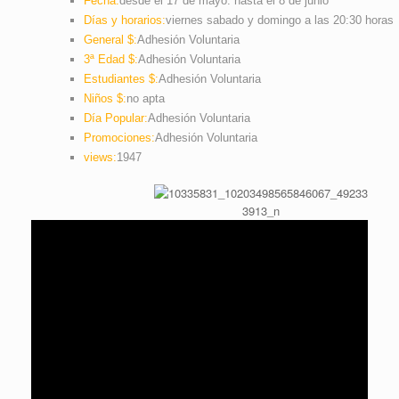
Fecha:
desde el 17 de mayo. hasta el 8 de junio
Días y horarios:
viernes sabado y domingo a las 20:30 horas
General $:
Adhesión Voluntaria
3ª Edad $:
Adhesión Voluntaria
Estudiantes $:
Adhesión Voluntaria
Niños $:
no apta
Día Popular:
Adhesión Voluntaria
Promociones:
Adhesión Voluntaria
views:
1947