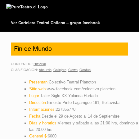
Ver Cartelera Teatral Chilena – grupo facebook
Fin de Mundo
CONTENIDO:
Historial
CLASIFICACIÓN:
Absurdo
,
Callejero
,
Clown
,
Gestual
.
Presentan:
Colectivo Teatral Plancton
Sitio web:
www.facebook.com/colectivo.plancton
Lugar:
Taller Siglo XX Yolanda Hurtado
Dirección:
Ernesto Pinto Lagarrigue 191, Bellavista
Informaciones:
227355770
Fecha:
Desde el 29 de Agosto al 14 de Septiembre
Días y horarios:
Viernes y sábado a las 21:00 hrs, domingo a
las 20:00 hrs.
General $:
6000