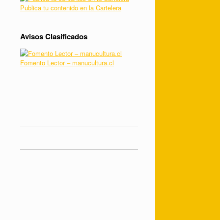
Publica tu contenido en la Cartelera
Avisos Clasificados
Fomento Lector – manucultura.cl