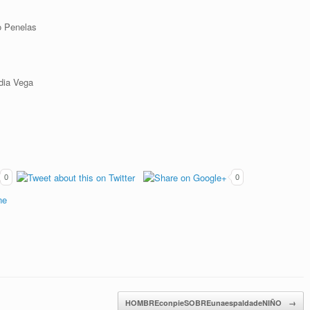
go Penelas
udia Vega
0
0
HOMBREconpieSOBREunaespaldadeNIÑO
→