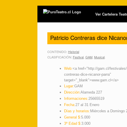
Ver Cartelera Tea
Patricio Contreras dice Nicano
CONTENIDO:
Historial
CLASIFICACIÓN:
Festival
,
GAM
,
Musical
.
Web:
<a href="http://gam.cl/festivales/
contreras-dice-nicanor-parra"
target="_blank">www.gam.cl</a>
Lugar:
GAM
Dirección:
Alameda 227
Informaciones:
25665519
Fecha:
27 al 31 Enero
Días y horarios:
Miércoles a Domingo 2
General $:
5.000
3ª Edad $:
3.000