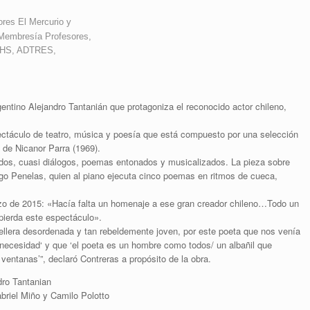
ores El Mercurio y
Membresía Profesores,
CHS, ADTRES,
gentino Alejandro Tantanián que protagoniza el reconocido actor chileno,
pectáculo de teatro, música y poesía que está compuesto por una selección
 de Nicanor Parra (1969).
ados, cuasi diálogos, poemas entonados y musicalizados. La pieza sobre
ego Penelas, quien al piano ejecuta cinco poemas en ritmos de cueca,
zo de 2015: «Hacía falta un homenaje a ese gran creador chileno…Todo un
 pierda este espectáculo».
llera desordenada y tan rebeldemente joven, por este poeta que nos venía
a necesidad‘ y que ‘el poeta es un hombre como todos/ un albañil que
ventanas’”, declaró Contreras a propósito de la obra.
dro Tantanian
briel Miño y Camilo Polotto