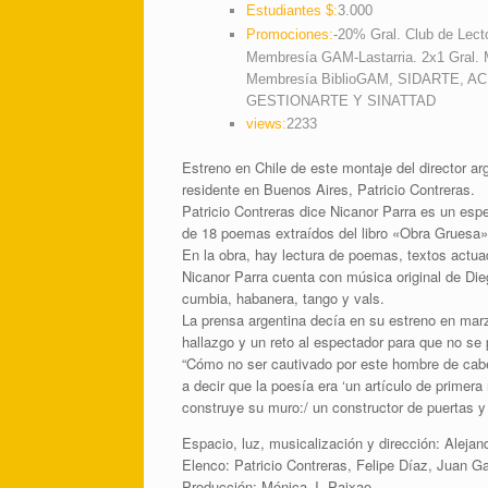
Estudiantes $:
3.000
Promociones:
-20% Gral. Club de Lect
Membresía GAM-Lastarria. 2x1 Gral. 
Membresía BiblioGAM, SIDARTE, A
GESTIONARTE Y SINATTAD
views:
2233
Estreno en Chile de este montaje del director ar
residente en Buenos Aires, Patricio Contreras.
Patricio Contreras dice Nicanor Parra es un es
de 18 poemas extraídos del libro «Obra Gruesa»
En la obra, hay lectura de poemas, textos actu
Nicanor Parra cuenta con música original de Di
cumbia, habanera, tango y vals.
La prensa argentina decía en su estreno en mar
hallazgo y un reto al espectador para que no se
“Cómo no ser cautivado por este hombre de cabe
a decir que la poesía era ‘un artículo de primer
construye su muro:/ un constructor de puertas y 
Espacio, luz, musicalización y dirección: Alejan
Elenco: Patricio Contreras, Felipe Díaz, Juan Ga
Producción: Mónica J. Paixao