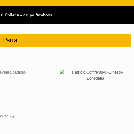
tral Chilena – grupo facebook
r Parra
evento/patricio-
0.30 hrs.