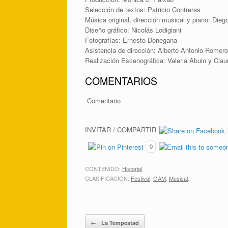
Selección de textos: Patricio Contreras
Música original, dirección musical y piano: Die
Diseño gráfico: Nicolás Lodigiani
Fotografías: Ernesto Donegana
Asistencia de dirección: Alberto Antonio Romero
Realización Escenográfica: Valeria Abuin y Cla
COMENTARIOS
Comentario
INVITAR / COMPARTIR
0
CONTENIDO:
Historial
CLASIFICACIÓN:
Festival
,
GAM
,
Musical
.
Post navigation
←
La Tempestad