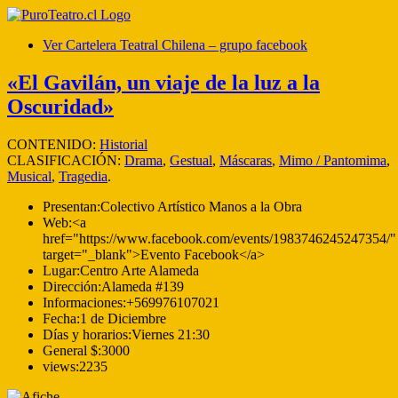
Ver Cartelera Teatral Chilena – grupo facebook
«El Gavilán, un viaje de la luz a la
Oscuridad»
CONTENIDO:
Historial
CLASIFICACIÓN:
Drama
,
Gestual
,
Máscaras
,
Mimo / Pantomima
,
Musical
,
Tragedia
.
Presentan:
Colectivo Artístico Manos a la Obra
Web:
<a
href="https://www.facebook.com/events/1983746245247354/"
target="_blank">Evento Facebook</a>
Lugar:
Centro Arte Alameda
Dirección:
Alameda #139
Informaciones:
+569976107021
Fecha:
1 de Diciembre
Días y horarios:
Viernes 21:30
General $:
3000
views:
2235