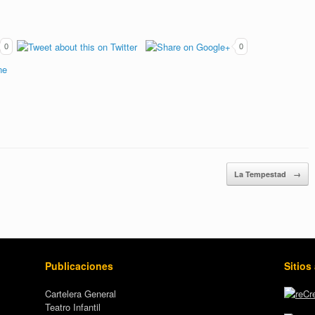
0
0
La Tempestad
→
Publicaciones
Sitios
Cartelera General
Teatro Infantil