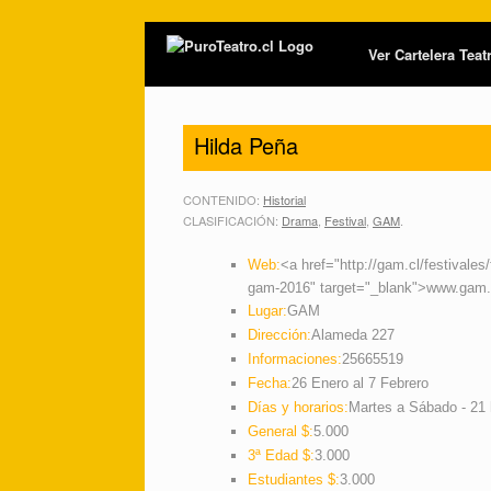
Ver Cartelera Tea
Hilda Peña
CONTENIDO:
Historial
CLASIFICACIÓN:
Drama
,
Festival
,
GAM
.
Web:
<a href="http://gam.cl/festivales/
gam-2016" target="_blank">www.gam.
Lugar:
GAM
Dirección:
Alameda 227
Informaciones:
25665519
Fecha:
26 Enero al 7 Febrero
Días y horarios:
Martes a Sábado - 21 
General $:
5.000
3ª Edad $:
3.000
Estudiantes $:
3.000