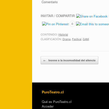
Comentario
INVITAR / COMPARTIR
0
CONTENIDO:
Historial
CLASIFICACIÓN:
Drama
,
Festival
,
GAM
.
Post navigation
←
Ivonne o la incomodidad del silencio
PuroTeatro.cl
Qué es PuroTeatro.cl
Acceder