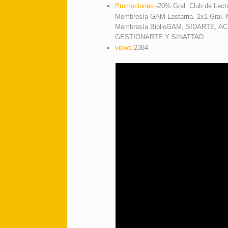
Promociones:
-20% Gral. Club de Lect
Membresía GAM-Lastarria. 2x1 Gral. 
Membresía BiblioGAM, SIDARTE, A
GESTIONARTE Y SINATTAD.
views:
2384