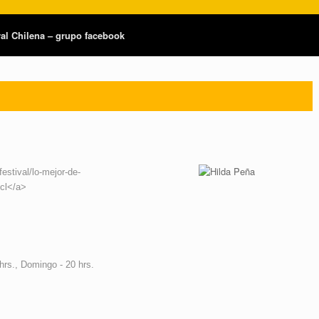
tral Chilena – grupo facebook
festival/lo-mejor-de-
cl</a>
hrs., Domingo - 20 hrs.