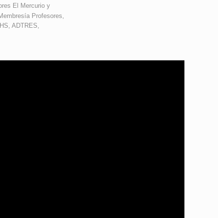
ores El Mercurio y
Membresía Profesores,
CHS, ADTRES,