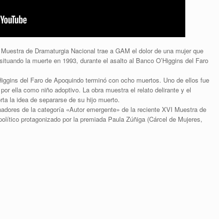
e Muestra de Dramaturgia Nacional trae a GAM el dolor de una mujer que
, situando la muerte en 1993, durante el asalto al Banco O’Higgins del Faro
Higgins del Faro de Apoquindo terminó con ocho muertos. Uno de ellos fue
 por ella como niño adoptivo. La obra muestra el relato delirante y el
a la idea de separarse de su hijo muerto.
nadores de la categoría «Autor emergente» de la reciente XVI Muestra de
político protagonizado por la premiada Paula Zúñiga (Cárcel de Mujeres,