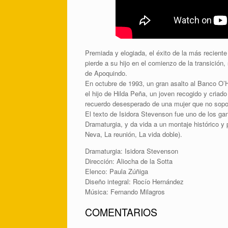
Premiada y elogiada, el éxito de la más recient
pierde a su hijo en el comienzo de la transición
de Apoquindo.
En octubre de 1993, un gran asalto al Banco O’
el hijo de Hilda Peña, un joven recogido y criado
recuerdo desesperado de una mujer que no soport
El texto de Isidora Stevenson fue uno de los ga
Dramaturgia, y da vida a un montaje histórico y 
Neva, La reunión, La vida doble).
Dramaturgia: Isidora Stevenson
Dirección: Aliocha de la Sotta
Elenco: Paula Zúñiga
Diseño integral: Rocío Hernández
Música: Fernando Milagros
COMENTARIOS