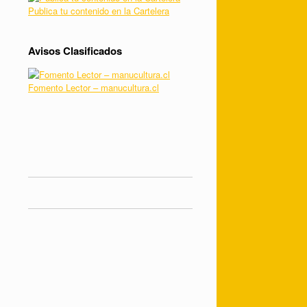
Publica tu contenido en la Cartelera
Avisos Clasificados
Fomento Lector – manucultura.cl